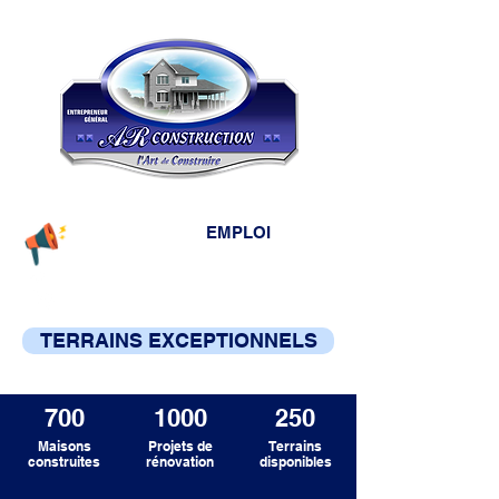
EMPLOI
Témoignages
Rendez-vous:
418-695-6646
TERRAINS EXCEPTIONNELS
700
1000
250
Maisons
Projets de
Terrains
construites
rénovation
disponibles