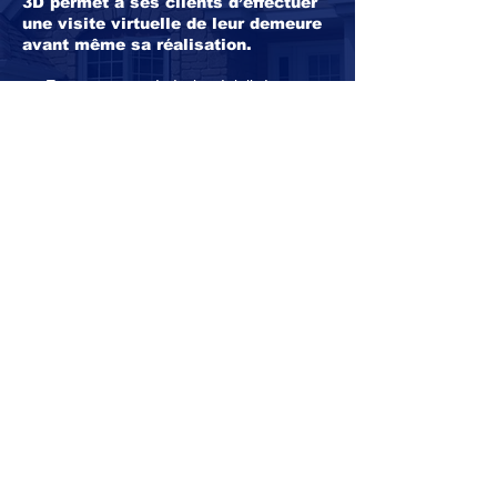
3D permet à ses clients d’effectuer
une visite virtuelle de leur demeure
avant même sa réalisation.
-> Entrepreneur général spécialisé en
construction et rénovation résidentielle et
commerciale depuis 2001
-> Une équipe chevronnée de plus de 50
professionnels
-> Entrepreneur Certifié Or en rénovation
résidentielle et commerciale par l’
APCHQ
-> Certifié platine par l’ACQ
-> Certifié Novoclimat
Terrains
à vendre dans plusieurs secteurs
stratégiques à Ville de Saguenay.
SERVICES
Commercial
Autoconstruction
Design intérieur
Plans